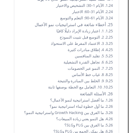
الأيام 1–30: التشخيص والاختيار
الأيام 31–60: الاختبار
الأيام 61–90: التعلم والتوسع
أخطاء شائعة في استراتيجيات نمو الأعمال
1. اعتبار زيادة الإيراد دليلًا كافيًا
2. التوسع قبل تثبيت النموذج
3. الاعتماد المفرط على الاستحواذ
4. إطلاق مبادرات كثيرة
5. تقليد المنافسين
6. تجاهل القدرة التشغيلية
7. النمو عبر الخصومات
8. غياب خط الأساس
9. الخلط بين المبادرة والنتيجة
10. التعامل مع الخطة بوصفها ثابتة
الأسئلة الشائعة
ما أفضل استراتيجية لنمو الأعمال؟
ما أول خطوة لبناء استراتيجية نمو؟
ما الفرق بين Growth Hacking واستراتيجية النمو؟
هل النمو يعني زيادة المبيعات؟
ما الفرق بين PLG وSLG؟
هل يمكن الجمع بين PLG وSLG؟