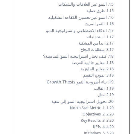
النمو عبر العلاقات والشبكات
طرق عملية
النمو عبر تحسين الكفاءة التشغيلية
النمو المربح
الذكاء الاصطناعي واستراتيجية النمو
استخداماته
ابدأ من المشكلة
متطلبات النجاح
كيف تختار استراتيجية النمو المناسبة؟
معايير جاذبية الفرصة
معايير الجاهزية
نموذج التقييم
بناء أطروحة النمو Growth Thesis
القالب
مثال
تحويل استراتيجية النمو إلى تنفيذ
1. North Star Metric
2. Objectives
3. Key Results
4. KPIs
5. Initiatives