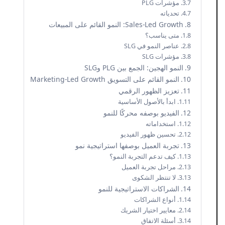
مؤشرات PLG
تحدياته
Sales-Led Growth: النمو القائم على المبيعات
متى يناسب؟
عناصر النمو في SLG
مؤشرات SLG
النمو الهجين: الجمع بين PLG وSLG
النمو القائم على التسويق Marketing-Led Growth
تعزيز الظهور الرقمي
ابدأ بالأصول الأساسية
الفيديو بوصفه محركًا للنمو
استخداماته
تحسين ظهور الفيديو
تجربة العميل بوصفها استراتيجية نمو
كيف تدعم التجربة النمو؟
مراحل تجربة العميل
لا تنتظر الشكوى
الشراكات الاستراتيجية للنمو
أنواع الشراكات
معايير اختيار الشريك
أسئلة الاتفاق