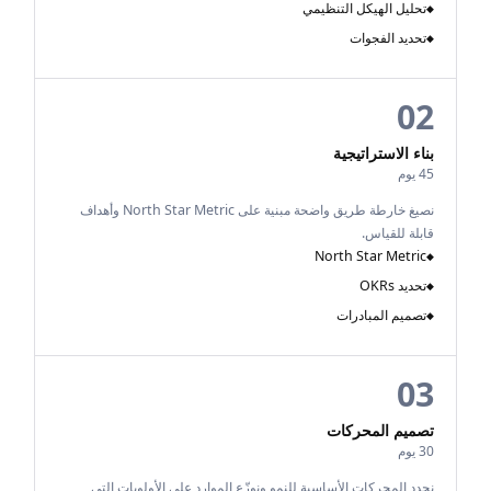
تحليل الهيكل التنظيمي
◆
تحديد الفجوات
◆
02
بناء الاستراتيجية
45 يوم
نصيغ خارطة طريق واضحة مبنية على North Star Metric وأهداف
قابلة للقياس.
North Star Metric
◆
تحديد OKRs
◆
تصميم المبادرات
◆
03
تصميم المحركات
30 يوم
نحدد المحركات الأساسية للنمو ونوزّع الموارد على الأولويات التي