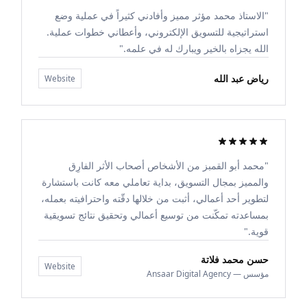
"الاستاذ محمد مؤثر مميز وأفادني كثيراً في عملية وضع
استراتيجية للتسويق الإلكتروني، وأعطاني خطوات عملية.
الله يجزاه بالخير ويبارك له في علمه."
رياض عبد الله
Website
"محمد أبو القمبز من الأشخاص أصحاب الأثر الفارِق
والمميز بمجال التسويق، بداية تعاملي معه كانت باستشارة
لتطوير أحد أعمالي، أثبت من خلالها دقّته واحترافيته بعمله،
بمساعدته تمكّنت من توسيع أعمالي وتحقيق نتائج تسويقية
قوية."
حسن محمد فلاتة
Website
مؤسس — Ansaar Digital Agency