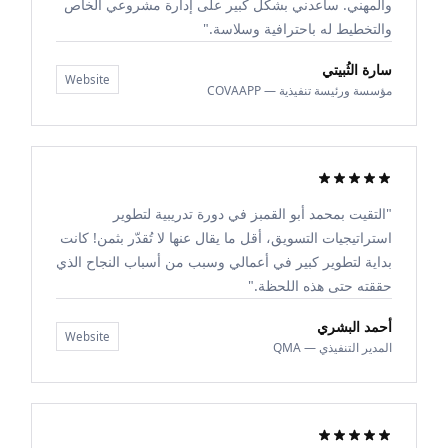
والمهني. ساعدني بشكل كبير على إدارة مشروعي الخاص
والتخطيط له باحترافية وسلاسة."
سارة الثُبيتي
Website
مؤسسة ورئيسة تنفيذية — COVAAPP
"التقيت بمحمد أبو القمبز في دورة تدريبية لتطوير
استراتيجيات التسويق، أقل ما يقال عنها لا تُقدّر بثمن! كانت
بداية لتطوير كبير في أعمالي وسبب من أسباب النجاح الذي
حققته حتى هذه اللحظة."
أحمد البشري
Website
المدير التنفيذي — QMA