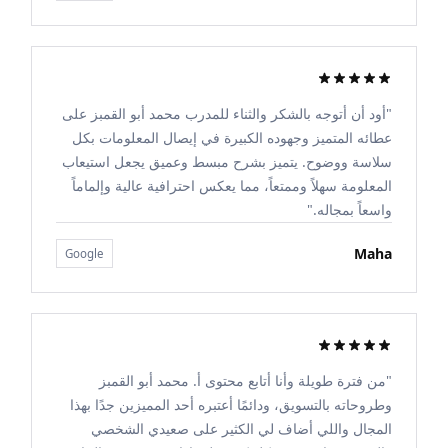
"أود أن أتوجه بالشكر والثناء للمدرب محمد أبو القمبز على
عطائه المتميز وجهوده الكبيرة في إيصال المعلومات بكل
سلاسة ووضوح. يتميز بشرح مبسط وعميق يجعل استيعاب
المعلومة سهلاً وممتعاً، مما يعكس احترافية عالية وإلماماً
واسعاً بمجاله."
Maha
Google
"من فترة طويلة وأنا أتابع محتوى أ. محمد أبو القمبز
وطروحاته بالتسويق، ودائمًا أعتبره أحد المميزين جدًا بهذا
المجال واللي أضاف لي الكثير على صعيدي الشخصي