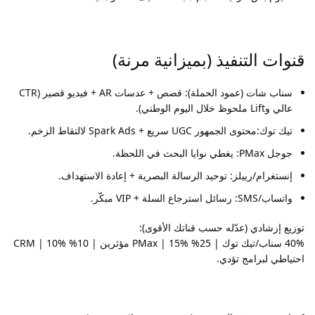
قنوات التنفيذ (بميزانية مرنة)
سناب شات (عمود الحملة): قصص + عدسات AR + فيديو قصير (CTR
عالي وLift ملحوظ خلال اليوم الوطني).
تيك توك:محتوى الجمهور UGC سريع + Spark Ads لالتقاط الزخم.
جوجل PMax: يغطي نوايا البحث في اللحظة.
إنستغرام/رييلز: توحيد الرسالة البصرية + إعادة الاستهداف.
واتساب/SMS: رسائل استرجاع السلة + VIP مبكّر.
توزيع إرشادي (عدّله حسب قناتك الأقوى):
40% سناب/تيك توك | 25% PMax | 15% مؤثرين | 10% CRM | 10%
احتياطي لبرامج تؤدي.