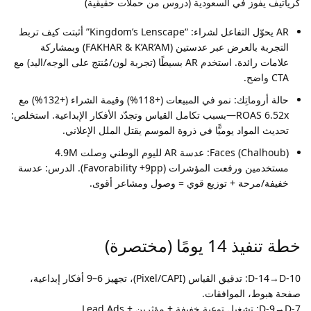
كرياتيف يفوز في السعودية (دروس من حملات حقيقية)
AR يحوّل التفاعل لشراء: “Kingdom’s Lenscape” أثبتت كيف تربط
التجربة بالعرض عبر عدستين (FAKHAR & K’AR’AM) وبمشاركة
علامات رائدة. استخدم AR بسيطًا (تجربة لون/مُنتج على الوجه/اليد) مع
CTA واضح.
حالة أروماتِك: نمو في المبيعات (+118%) وقيمة الشراء (+132%) مع
ROAS 6.52x—بسبب تكامل القياس وتجدّد الأفكار الإبداعية. استخلص:
تحديث المواد يوميًّا في ذروة الموسم يقتل الملل الإعلاني.
Faces (Chalhoub): عدسة AR لليوم الوطني وصلت 4.9M
مستخدمين ورفعت المؤشرات (Favorability +9pp). الدرس: عدسة
خفيفة/مرحة + توزيع قوي = وصول ومشاعر أقوى.
خطة تنفيذ 14 يومًا (مختصرة)
D-14→D-10: تدقيق القياس (Pixel/CAPI)، تجهيز 6–9 أفكار إبداعية،
صفحة هبوط، الموافقات.
D-9→D-7: تشغيل توعية خفيفة + مؤثرين + Lead Ads.