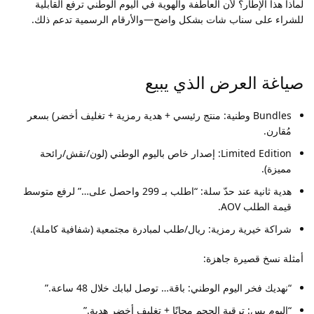
لماذا هذا الإطار؟ لأن العاطفة والهوية في اليوم الوطني ترفع القابلية
للشراء على سناب شات بشكل واضح—والأرقام الرسمية تدعم ذلك.
صياغة العرض الذي يبيع
Bundles وطنية: منتج رئيسي + هدية رمزية + تغليف أخضر) بسعر
مُقارن.
Limited Edition: إصدار خاص باليوم الوطني (لون/نقش/رائحة
مميزة).
هدية ثانية عند حدّ سلة: “اطلب بـ 299 واحصل على…” لرفع متوسط
قيمة الطلب AOV.
شراكة خيرية رمزية: ريال/طلب لمبادرة مجتمعية (شفافية كاملة).
أمثلة نسخ قصيرة جاهزة:
“نهديك فخر اليوم الوطني: باقة… توصل لبابك خلال 48 ساعة.”
“اليوم بس: ترقية الحجم مجانًا + تغليف أخضر هدية.”