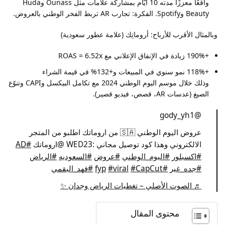
واقعًا معززًا مدته 10 أيّام بمشاركة علامات مثل
Ounass
و
Huda
Beauty
و
Spotify
. الفكرة: تجارب AR تربط الفخر الوطني بالعروض.
وبالمثال الأقرب للأرباح: أروماتِك (علامة عطور سعودية)
+190% زيادة في الإنفاق الإعلاني مع ROAS = 6.52x
+118% نمو سنوي في المبيعات و+132% في قيمة الشراء
وذلك خلال موسم اليوم الوطني 2024 مع تكامل البيكسل وCAPI وتنوّع
الصيغ (عدسات AR، قصص، فيديو قصير).
@gody_yh1
عروض اليوم الوطني 🇸🇦 من اروماتك اطلبو من المتجر
الالكتروني وهذا كود توصيل مجاني :WED23 @اروماتك
#AD
#اكسبلور
#اليوم_الوطني
#عروض
#السعوديه
#الرياض
#جده_غير
#fyp
#CapCut
#viral
#فهد_البقمي
♬ الصوت الأصلي – تغطيات الرياض وجدان ✨
محتوى المقال