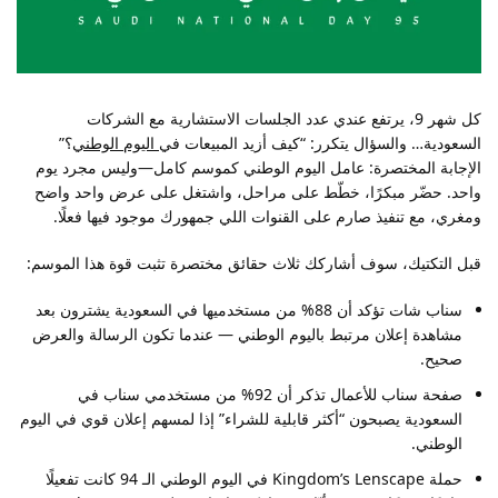
كل شهر 9، يرتفع عندي عدد الجلسات الاستشارية مع الشركات
السعودية… والسؤال يتكرر: “كيف أزيد المبيعات في
اليوم الوطني
؟”
الإجابة المختصرة: عامل اليوم الوطني كموسم كامل—وليس مجرد يوم
واحد. حضّر مبكرًا، خطّط على مراحل، واشتغل على عرض واحد واضح
ومغري، مع تنفيذ صارم على القنوات اللي جمهورك موجود فيها فعلًا.
قبل التكتيك، سوف أشاركك ثلاث حقائق مختصرة تثبت قوة هذا الموسم:
سناب شات تؤكد أن 88% من مستخدميها في السعودية يشترون بعد
مشاهدة إعلان مرتبط باليوم الوطني — عندما تكون الرسالة والعرض
صحيح.
صفحة سناب للأعمال تذكر أن 92% من مستخدمي
سناب
في
السعودية يصبحون “أكثر قابلية للشراء” إذا لمسهم إعلان قوي في اليوم
الوطني.
حملة Kingdom’s Lenscape في اليوم الوطني الـ 94 كانت تفعيلًا