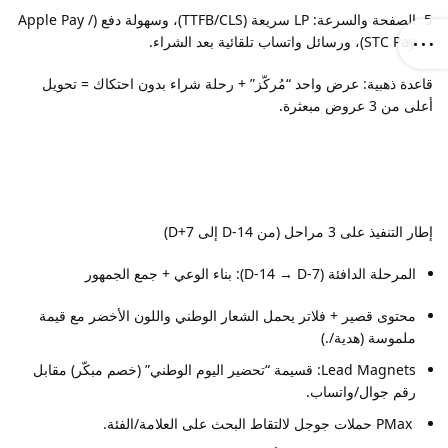
الصفحة والسرعة: LP سريعة (TTFB/CLS)، وسهولة دفع (Apple Pay /
STC Pay)، ورسائل واتساب تلقائية بعد الشراء.
قاعدة ذهبية: عرض واحد “مُركّز” + رحلة شراء بدون احتكاك = تحويل
أعلى من 3 عروض مبعثرة.
إطار التنفيذ على 3 مراحل (من D-14 إلى D+7)
المرحلة الدافئة (D-14 → D-7): بناء الوعي + جمع الجمهور
محتوى قصير + فلاتر يحمل الشعار الوطني واللون الأخضر مع قيمة
ملموسة (هدية/.)
Lead Magnets: قسيمة “تحضير اليوم الوطني” (خصم مبكّر) مقابل
رقم جوال/واتساب.
PMax حملات جوجل لالتقاط البحث على العلامة/الفئة.