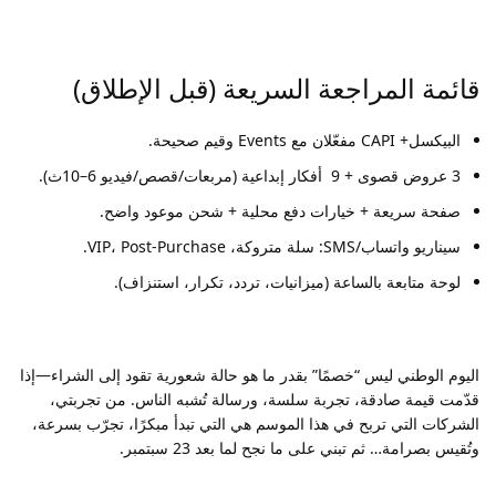
قائمة المراجعة السريعة (قبل الإطلاق)
البيكسل+ CAPI مفعّلان مع Events وقيم صحيحة.
3 عروض قصوى + 9 أفكار إبداعية (مربعات/قصص/فيديو 6–10ث).
صفحة سريعة + خيارات دفع محلية + شحن موعود واضح.
سيناريو واتساب/SMS: سلة متروكة، VIP، Post-Purchase.
لوحة متابعة بالساعة (ميزانيات، تردد، تكرار، استنزاف).
اليوم الوطني ليس “خصمًا” بقدر ما هو حالة شعورية تقود إلى الشراء—إذا
قدّمت قيمة صادقة، تجربة سلسة، ورسالة تُشبه الناس. من تجربتي،
الشركات التي تربح في هذا الموسم هي التي تبدأ مبكرًا، تجرّب بسرعة،
وتُقيس بصرامة… ثم تبني على ما نجح لما بعد 23 سبتمبر.