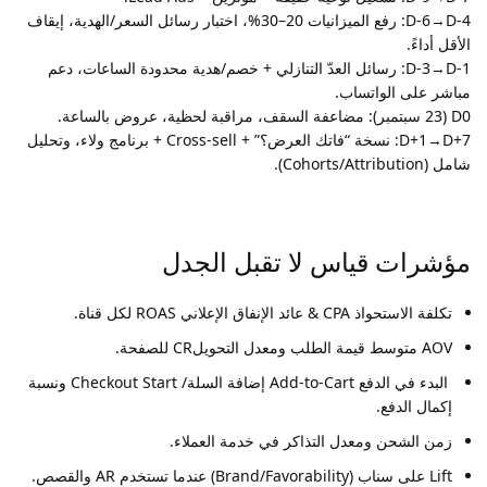
D-6→D-4: رفع الميزانيات 20–30%، اختبار رسائل السعر/الهدية، إيقاف
الأقل أداءً.
D-3→D-1: رسائل العدّ التنازلي + خصم/هدية محدودة الساعات، دعم
مباشر على الواتساب.
D0 (23 سبتمبر): مضاعفة السقف، مراقبة لحظية، عروض بالساعة.
D+1→D+7: نسخة “فاتك العرض؟” + Cross-sell + برنامج ولاء، وتحليل
شامل (Cohorts/Attribution).
مؤشرات قياس لا تقبل الجدل
تكلفة الاستحواذ CPA & عائد الإنفاق الإعلاني ROAS لكل قناة.
AOV متوسط قيمة الطلب ومعدل التحويلCR للصفحة.
البدء في الدفع Add-to-Cart إضافة السلة/ Checkout Start ونسبة
إكمال الدفع.
زمن الشحن ومعدل التذاكر في خدمة العملاء.
Lift على سناب (Brand/Favorability) عندما تستخدم AR والقصص.