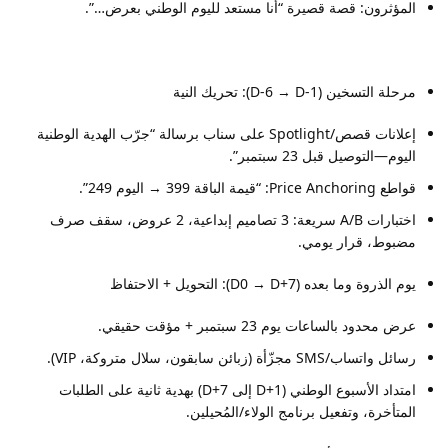
المؤثرون: قصة قصيرة “أنا مستعد لليوم الوطني بعرض…”.
مرحلة التسخين (D-6 → D-1): تحريك النية
إعلانات قصص/Spotlight على سناب برسالة “جرّب الهدية الوطنية
اليوم—التوصيل قبل 23 سبتمبر”.
قواطع Price Anchoring: “قيمة الباقة 399 → اليوم 249”.
اختبارات A/B سريعة: 3 تصاميم إبداعية، 2 عروض، سقف صرف
مضبوط، قرار يومي.
يوم الذروة وما بعده (D0 → D+7): التحويل + الاحتفاظ
عرض محدود بالساعات يوم 23 سبتمبر + مؤقت حقيقي.
رسائل واتساب/SMS مجزّأة (زبائن سابقون، سلال متروكة، VIP).
امتداد الأسبوع الوطني (D+1 إلى D+7) بهدية ثانية على الطلبات
المتأخرة، وتفعيل برنامج الولاء/المُحيلين.