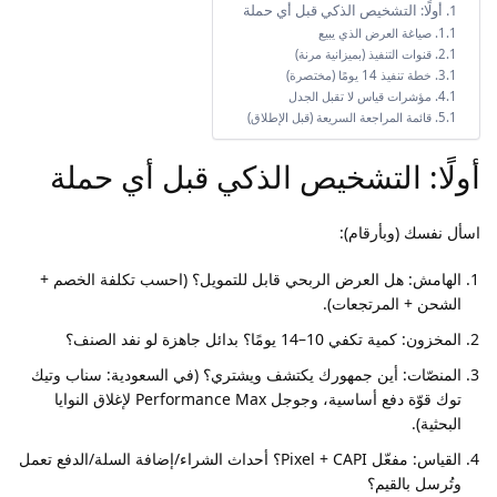
أولًا: التشخيص الذكي قبل أي حملة
صياغة العرض الذي يبيع
قنوات التنفيذ (بميزانية مرنة)
خطة تنفيذ 14 يومًا (مختصرة)
مؤشرات قياس لا تقبل الجدل
قائمة المراجعة السريعة (قبل الإطلاق)
أولًا: التشخيص الذكي قبل أي حملة
اسأل نفسك (وبأرقام):
الهامش: هل العرض الربحي قابل للتمويل؟ (احسب تكلفة الخصم +
الشحن + المرتجعات).
المخزون: كمية تكفي 10–14 يومًا؟ بدائل جاهزة لو نفد الصنف؟
المنصّات: أين جمهورك يكتشف ويشتري؟ (في السعودية: سناب وتيك
توك قوّة دفع أساسية، وجوجل Performance Max لإغلاق النوايا
البحثية).
القياس: مفعّل Pixel + CAPI؟ أحداث الشراء/إضافة السلة/الدفع تعمل
وتُرسل بالقيم؟