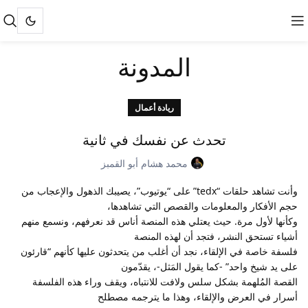
المدونة
ريادة أعمال
تحدث عن نفسك في ثانية
محمد هشام أبو القمبز
وأنت تشاهد حلقات “tedx” على “يوتيوب”، يصيبك الذهول والإعجاب من
حجم الأفكار والمعلومات والقصص التي تشاهدها،
وكأنها لأول مرة. حيث يعتلي هذه المنصة أناس قد نعرفهم، ونسمع منهم
أشياء تستحق النشر، فتجد أن لهذه المنصة
فلسفة خاصة في الإلقاء، نجد أن أغلب من يتحدثون عليها كأنهم “قارئون
على يد شيخ واحد” -كما يقول المَثل-، يقدّمون
القصة المُلهمة بشكل سلس ولافت للانتباه، ويقف وراء هذه الفلسفة
أسرار في العرض والإلقاء، وهذا ما يترجمه مصطلح