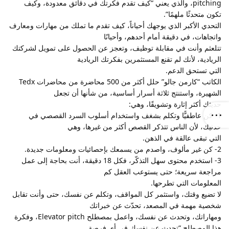
pitching، والذي يعني “كيف تقدم فكرتك في دقائق معدودة، وكيف
تكون متحدثًا ملهمًا”.
التحدي الأكبر الذي يوجهك أحياناً، كيف تقدم ما تملك من مهارات ومعارف
واتجاهات، في دقيقة أمام أحدهم، وأحيانًا
تتلعثم وأنت في مقابلة توظيف، وتعجز عن الحصول على تمويل لشركتك
الريادية، لأنك لم تقنع المستثمرين بفكرتك الريادية
التي تستحق الدعم.
الكاتب “كارمن جالو” حلل أكثر من 500 محاضرة من محاضرات Tedx
الشهيرة، واستنتج ثلاثة أسرار أساسية، من شأنها أن تجعل
حديثك أكثر إثارة وتشويقًا، وهي:
1- كن عاطفيًّا وتكلم بشغف واستخدام أسلوب السرد القصصي في
حدثيك، لأن الناس تتذكر القصص أكثر من غيرها، وهي
التي تبقى عالقة في الذهن.
2- كن غير مألوف، واصدم من يسمعك بإحصائيات ومعلومات جديدة.
3- استخدم محتوى سهل التذكّر، فكل 18 دقيقة، أنت بحاجة إلى عمل
مراجعة سريعة؛ حتى يستوعب العقل كم
المعلومات التي تطرحها.
لا تضيع وقتك، واستثمر كل المواقف، وتكلم عن نفسك، حتى وأنت تقابل
شخصية مهمة في المصعد، تحدّث عن خبراتك
ومهاراتك، وتحدث عن نفسك، واعمل بمصطلح Elevator pitch، وفكرة
هذا المصطلح “تحدث عن نفسك في أي فرصة