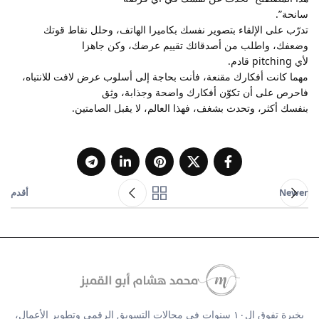
سانحة”.
تدرّب على الإلقاء بتصوير نفسك بكاميرا الهاتف، وحلل نقاط قوتك
وضعفك، واطلب من أصدقائك تقييم عرضك، وكن جاهزا
لأي pitching قادم.
مهما كانت أفكارك مقنعة، فأنت بحاجة إلى أسلوب عرض لافت للانتباه،
فاحرص على أن تكوّن أفكارك واضحة وجذابة، وثِق
بنفسك أكثر، وتحدث بشغف، فهذا العالم، لا يقبل الصامتين.
Newer
أقدم
بخبرة تفوق ال١٠ سنوات في مجالات التسويق الرقمي وتطوير الأعمال،