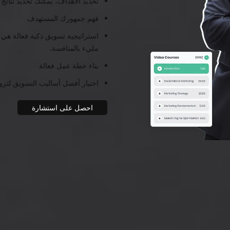
تحديد الأهداف، يمكنك تحديد نتائج 
فهم جمهورك المستهدف
استراتيجية تسويق ذكية فعالة هي
مليء بالمنافسة.
بناء خطة عمل فعالة
اختيار أفضل أساليب التسويق لتروي
احصل على استشارة