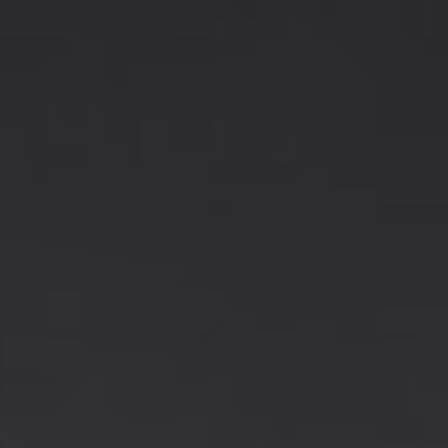
 z gry. Usługi Sofort, takie jak Trustly czy Klarna, również włąc
ótkotrwałe marketingowe obietnice.