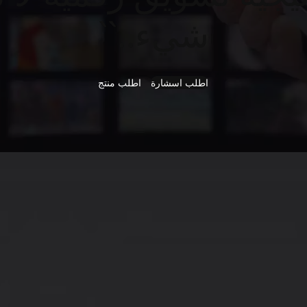
شيء..``
اطلب اسشارة
اطلب منتج