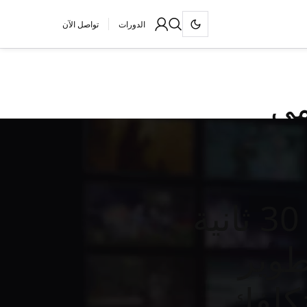
الدورات
تواصل الآن
مي
``تدفع الكثير مقابل إعلان لمدة 30 ثانية
طوير
تكلفك