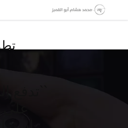
تطو
على ا
استرات