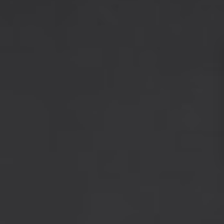
Instagra
YouTub
linkedi
WhatsAp
Snapcha