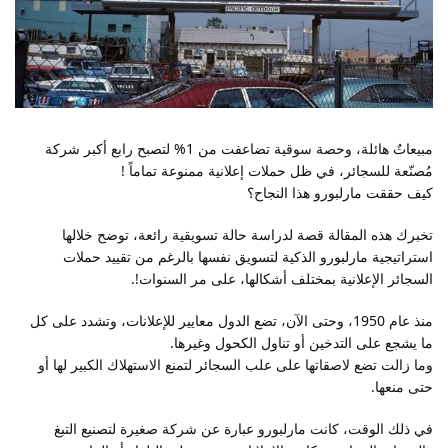
مبيعاتٌ هائلة، وحصة سوقية تضاعفت من 1% لتصبح رابع أكبر شركة
مُصنّعة للسجائر، في ظل حملات إعلانية ممنوعة تماماً !
كيف حققت مارلبورو هذا النجاح؟
تخبرك هذه المقالة قصة لدراسة حالة تسويقية رائعة، توضح خلالها
استراتيجية مارلبورو الذكية لتسويق نفسها بالرغم من تقييد حملات
السجائر الإعلانية بمختلف أشكالها، على مر السنوات!.
منذ عام 1950، وحتى الآن، تضع الدول معايير للإعلانات، وتشدد على كل
ما يشجع على التدخين أو تناول الكحول وغيرها.
وما زالت تضع لاصقاتها على علب السجائر لتمنع الاستهلاك الكبير لها أو
حتى منعها.
في ذلك الوقت، كانت مارلبورو عبارة عن شركة صغيرة لتصنيع التبغ