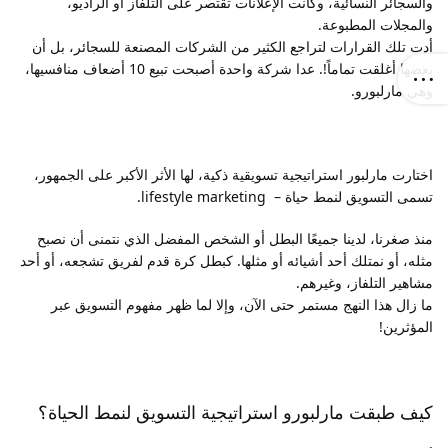
والسجائر النسائية، وكانت الإعلانات تقتصر على التلفاز أو الراديو،
والمجلات المطبوعة.
أدت تلك القرارات لتراجع الكثير من الشركات المصنعة للسجائر، بل أن
بعضها أغلقت تماماً!. عدا شركة واحدة أصبحت تبيع 10 أضعاف منافسيها،
وهي مارلبورو.
اختارت مارلبور استراتيجية تسويقية ذكية، لها الأثر الأكبر على الجمهور،
تسمى التسويق لنمط حياة – lifestyle marketing.
منذ صغرنا، لدينا جميعًا البطل أو الشخص المفضل الذي نتمنى أن نصبح
مثله، أو نمتلك أحد أشيائه أو مثلها. كبطل كرة قدم لفريق تشجعه، أو أحد
مشاهير التلفاز، وغيرهم.
ما زال هذا النهج مستمر حتى الآن، وإلا لما ظهر مفهوم التسويق عبر
المؤثرين!
كيف طبقت مارلبورو استراتيجية التسويق لنمط الحياة؟