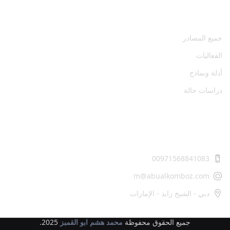
المصادر
جميع المصادر
الفعاليات
أدلة ونماذج
دراسات حالة
اتصل بنا
00971568841083
m@abualkomboz.com
دبي - الشيخ زايد - الإمارات
جميع الحقوق محفوظة
محمد هشم ابو القمبز
2025.