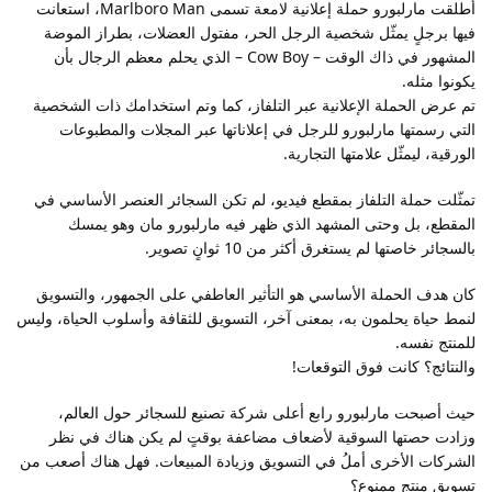
أطلقت مارلبورو حملة إعلانية لامعة تسمى Marlboro Man، استعانت
فيها برجلٍ يمثّل شخصية الرجل الحر، مفتول العضلات، بطراز الموضة
المشهور في ذاك الوقت – Cow Boy – الذي يحلم معظم الرجال بأن
يكونوا مثله.
تم عرض الحملة الإعلانية عبر التلفاز، كما وتم استخدامك ذات الشخصية
التي رسمتها مارلبورو للرجل في إعلاناتها عبر المجلات والمطبوعات
الورقية، ليمثّل علامتها التجارية.
تمثّلت حملة التلفاز بمقطع فيديو، لم تكن السجائر العنصر الأساسي في
المقطع، بل وحتى المشهد الذي ظهر فيه مارلبورو مان وهو يمسك
بالسجائر خاصتها لم يستغرق أكثر من 10 ثوانٍ تصوير.
كان هدف الحملة الأساسي هو التأثير العاطفي على الجمهور، والتسويق
لنمط حياة يحلمون به، بمعنى آخر، التسويق للثقافة وأسلوب الحياة، وليس
للمنتج نفسه.
والنتائج؟ كانت فوق التوقعات!
حيث أصبحت مارلبورو رابع أعلى شركة تصنيع للسجائر حول العالم،
وزادت حصتها السوقية لأضعاف مضاعفة بوقتٍ لم يكن هناك في نظر
الشركات الأخرى أملُ في التسويق وزيادة المبيعات. فهل هناك أصعب من
تسويق منتجٍ ممنوع؟