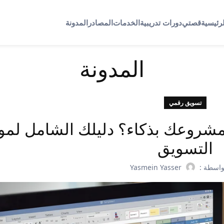
لرئيسية
قصتي
دورات تدريبية
الخدمات
المصادر
المدونة
المدونة
تسويق رقمي
مشروعك بذكاء؟ دليلك الشامل لموا
التسويق
واسطة :
Yasmein Yasser