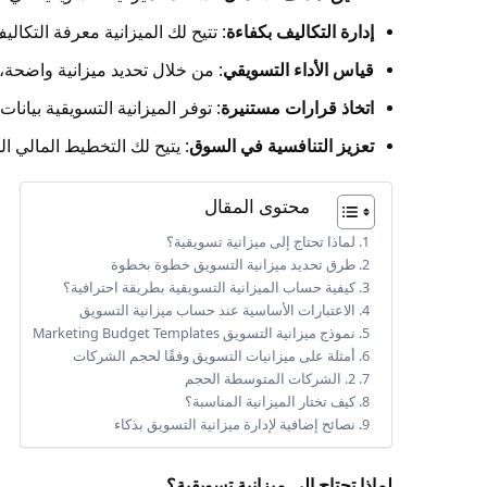
إدارة التكاليف بكفاءة
: تتيح لك الميزانية معرفة التكال
قياس الأداء التسويقي
: من خلال تحديد ميزانية واضحة، ي
اتخاذ قرارات مستنيرة
: توفر الميزانية التسويقية بيا
تعزيز التنافسية في السوق
: يتيح لك التخطيط المالي ا
محتوى المقال
لماذا تحتاج إلى ميزانية تسويقية؟
طرق تحديد ميزانية التسويق خطوة بخطوة
كيفية حساب الميزانية التسويقية بطريقة احترافية؟
الاعتبارات الأساسية عند حساب ميزانية التسويق
نموذج ميزانية التسويق Marketing Budget Templates
أمثلة على ميزانيات التسويق وفقًا لحجم الشركات
2. الشركات المتوسطة الحجم
كيف تختار الميزانية المناسبة؟
نصائح إضافية لإدارة ميزانية التسويق بذكاء
لماذا تحتاج إلى ميزانية تسويقية؟