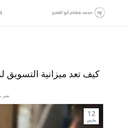
ا
كيف تعد ميزانية التسويق ل
نشر ب
12
مارس