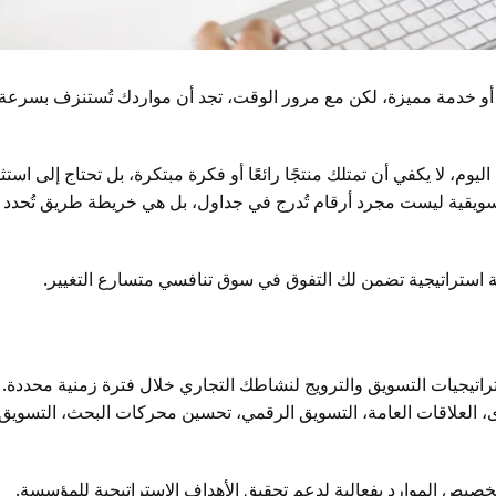
ج أو خدمة مميزة، لكن مع مرور الوقت، تجد أن مواردك تُستنزف بسرعة
م، لا يكفي أن تمتلك منتجًا رائعًا أو فكرة مبتكرة، بل تحتاج إلى استث
لتسويقية ليست مجرد أرقام تُدرج في جداول، بل هي خريطة طريق تُحدد 
ة استراتيجية تضمن لك التفوق في سوق تنافسي متسارع التغيير.
ستراتيجيات التسويق والترويج لنشاطك التجاري خلال فترة زمنية محددة.
توى، العلاقات العامة، التسويق الرقمي، تحسين محركات البحث، التسويق
 تخصيص الموارد بفعالية لدعم تحقيق الأهداف الاستراتيجية للمؤسسة.