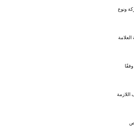
كة ونوع
العلامة
فقًا
 اللازمة
رص