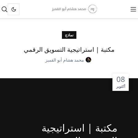
نماذج
مكتبة | استراتيجية التسويق الرقمي
محمد هشام أبو القمبز
08
أكتوبر
مكتبة | استراتيجية