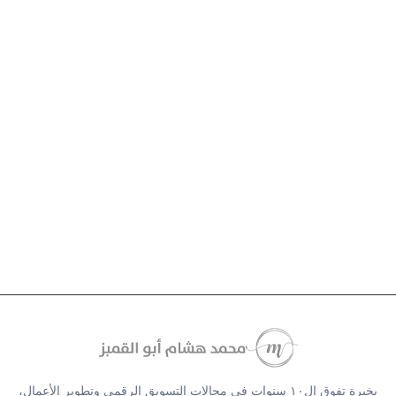
بخبرة تفوق ال١٠ سنوات في مجالات التسويق الرقمي وتطوير الأعمال،