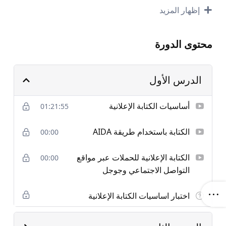
الإبداعية الإعلانية لتُحقق البيع؟ سأساعدك في تحقيق تحويلات
إظهار المزيد
وعملاء محتملين بأقل تكلفة، من مدونتك، مواقعك عبر
السوشيال ميديا، نشرتك البريدية أو أي نسخة محتوى توجهها
لعميلك!. هل أنت جاهز لتطوّر محتوى شركتك وتقدّمه بأكثر
محتوى الدورة
الطرق إبداعًا لتحقق أهداف مبيعاتك؟
الدرس الأول
ماذا ستتعلّم خلال دورة الكتابة الإبداعية
أساسيات الكتابة الإعلانية
01:21:55
الإعلانية؟
الكتابة باستخدام طريقة AIDA
00:00
الدرس الأول
الكتابة الإعلانية للحملات عبر مواقع
00:00
أساسيات الكتابة الإعلانية (أهميتها، عناصر الكتابة
التواصل الاجتماعي وجوجل
الاحترافية، الفرق بينها وبين كتابة المحتوى )
اختبار اساسيات الكتابة الإعلانية
تحليل شخصية العميل والسوق المستهدف
قوة الكلمات: كيفية صياغة عناوين بأسلوب جذاب ولافت
للانتباه