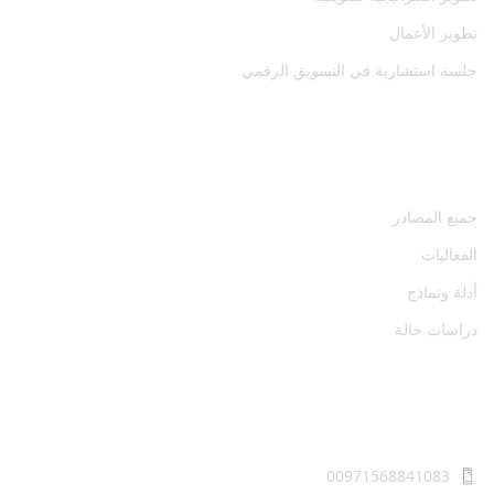
تطوير الأعمال
جلسة استشارية في التسويق الرقمي
المصادر
جميع المصادر
الفعاليات
أدلة ونماذج
دراسات حالة
اتصل بنا
00971568841083