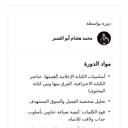
المحتوى )
دورة بواسطة
سوف تحصل علي:
محمد هشام أبو القمبز
ملف سهل ومبسط لكتابة العناوين الإعلانية
مقال يتحدث عن أفضل إعلانات جوجل على مدار التاريخ
مادة عرض الدورة والتي تحتوى علي الإطار المعرفي لكتابة
مواد الدورة
المحتوى الإعلاني
قوالب ونماذج لكتابة النشرات البريدية الإعلانية
أساسيات الكتابة الإعلانية (أهميتها، عناصر
الكتابة الاحترافية، الفرق بينها وبين كتابة
كتاب مترجم بالعربية للكتابة الإعلانية
المحتوى)
يتكون المساق من دروس مسجلة عدد 2 وأكثر من 20
تحليل شخصية العميل والسوق المستهدف
نموذج ومقال للتعلم
قوة الكلمات: كيفية صياغة عناوين بأسلوب
جذاب ولافت للانتباه
انضم الآن وابدأ بتطوير مهاراتك في الكتابة الإبداعية الإعلانية
باحترافية
!