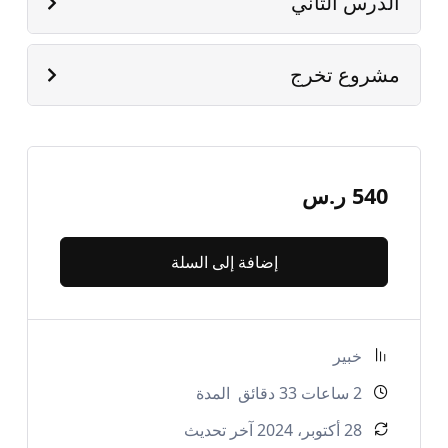
الدرس الثاني
سيكولوجية التأثير: كيف تحلل سلوك وعاطفة العميل
وتستخدم البيانات في الكتابة بقوة الإقناع والتأثير
مشروع تخرج
السرد القصصي: كيف تكتب نسخة محتوى قصصي يحقق
البيع
540
ر.س
الدرس الثاني
أساسيات السيو والكلمات المفتاحية في الكتابة الإعلانية
إضافة إلى السلة
الكتابة الإبداعية الإعلانية لمواقع التواصل الاجتماعي
الكتابة الإعلانية للحملات الإعلانية المختلفة لتحقق أفضل
النتائج
خبير
كيفية التقييم والاختبار لنسخ المحتوى الإعلاني المختلفة
2
ساعات
33
دقائق
المدة
مهارات وأدوات تطبيقية مساعدة ( الذكاء الاصطناعي في
28 أكتوبر، 2024 آخر تحديث