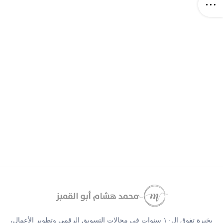
بخبرة تفوق ال١٠ سنوات في مجالات التسويق الرقمي وتطوير الأعمال،