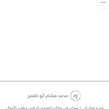
بخبرة تفوق ال١٠ سنوات في مجالات التسويق الرقمي وتطوير الأعمال،