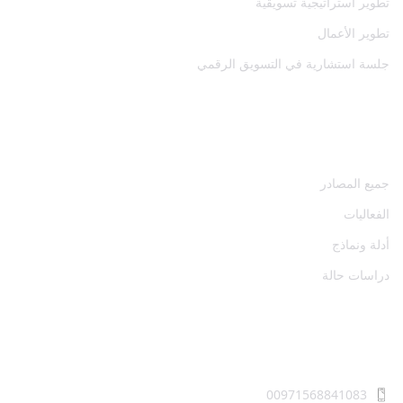
تطوير استراتيجية تسويقية
تطوير الأعمال
جلسة استشارية في التسويق الرقمي
المصادر
جميع المصادر
الفعاليات
أدلة ونماذج
دراسات حالة
اتصل بنا
00971568841083