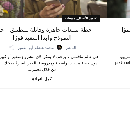
,
تطوير الأعمال
مبيعات
ًا
خطة مبيعات جاهزة وقابلة للتطبيق – حم
النموذج وابدأ التنفيذ فورًا
الناشر:
محمد هشام أبو القمبز
لفريق.
في عالم تنافسي لا يرحم، لا يمكن لأي مشروع صغير أو كبير 
وصي كبار خبراء المبيعات مثل Warren Greshes وJack Daly
دون خطة مبيعات واضحة ومدروسة. الخبر السار؟ يمكنك البد
من خلال تحمي...
أكمل القراءة