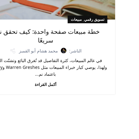
,
تسويق رقمي
مبيعات
خطة مبيعات صفحة واحدة: كيف تحقق نمو
سريعًا
الناشر:
محمد هشام أبو القمبز
في عالم المبيعات، كثرة التفاصيل قد تُغرق البائع وتشتّت ا
ولهذا، ي
باعتماد نم...
أكمل القراءة