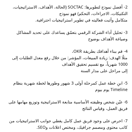
2- أفضل نموذج لتطويرها: SOCTAC (الحالة، الأهداف، الاستراتيجيات،
التكتيكات، الاجراءات، التحكم) فهو نموذج
متكامل وأثبت فعاليته في تطوير استراتيجيات احترافية.
3- تحليل أداء الشركة الرقمي بتعمّق يساعدك على تحديد المشاكل
وصياغة الأهداف بوضوح
4- قم ببناء أهدافك بطريقة OKR،
مثلًا الهدف: زيادة المبيعات، المؤشر: من خلال رفع معدل الطلبات إلى
1000 شهرياً، مع تقسيم تحقيق الأهداف
إلى مراحل على مدار السنة
5- ابنِ خطة عمل كمرحلة أولى 3 شهور وطورها لخطة شهرية بنظام
Timeline يوم بيوم
6- عيّن شخص وظيفته الأساسية متابعة الاستراتيجية وتوزيع مهامها على
فريق العمل، وقياس النتائج
7- احرص على وجود فريق عمل كامل يغطي جوانب الاستراتيجيات من
كاتب محتوى ومصمم جرافيك، ومختص اعلانات وSEO.