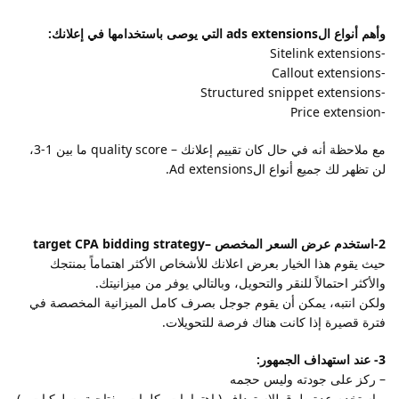
وأهم أنواع الads extensions التي يوصى باستخدامها في إعلانك:
-Sitelink extensions
-Callout extensions
-Structured snippet extensions
-Price extension
مع ملاحظة أنه في حال كان تقييم إعلانك – quality score ما بين 1-3،
لن تظهر لك جميع أنواع الAd extensions.
2-استخدم عرض السعر المخصص –target CPA bidding strategy
حيث يقوم هذا الخيار بعرض اعلانك للأشخاص الأكثر اهتماماً بمنتجك
والأكثر احتمالاً للنقر والتحويل، وبالتالي يوفر من ميزانيتك.
ولكن انتبه، يمكن أن يقوم جوجل بصرف كامل الميزانية المخصصة في
فترة قصيرة إذا كانت هناك فرصة للتحويلات.
3- عند استهداف الجمهور:
– ركز على جودته وليس حجمه
– استخدم عدة طرق للاستهداف ( اهتمامات، كلمات مفتاحية، سلوكيات…)