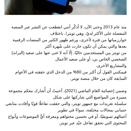
منذ عام 2013 وحتى الآن، لا أذكُر أنني انقطعت عن النشر عبر المنصة
المفضلة على الأكثر لديّ، وهي تويتر!، باختلاف
خوارزمياتها من فترة لأخرى، ورغم ظهور الكثير من المنصات الرقمية
بعدها والتي يمكن أن تكون حازت على شُهرة أكثر
من تويتر بين المستخدمين حاليًا، إلًا أنه لا غنى عنها على صعيد (البراند)
الشخصي الخاص بي، أو على صعيد الأعمال
والمشاريع الأخرى.
فيمكنني القول أن أكثر من 80% من الدخل الذي حققته في الأعوام
السابقة كان من خلال منصة تويتر.
وضمن إحصائية العام الماضي (2021)، أحببتُ أن أُشارك معكم مجموعة
مميزة من المواضيع التي شاركتها على شكل
سلسلة تغريدات مع جمهور تويتر، والتي حققت تفاعلًا قويًا وأفادت متابعي
حسابي بمجالات مختلفة، سواءً في تطوير
أعمالهم تسويقيًا، أو في تحسين محتواهم ومعرفة أيُّ الموضوعات وأنواع
المحتوى التي تحقق تفاعل جيّد عبر تويتر.