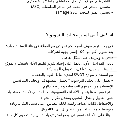
– النشر على مواقع التواصل الاجتماعي وفقاً لأجندة محتوى
– تحسين المتجر عبر البحث في متاجر التطبيقات (ASO)
– تحسين الصور للبحث (image SEO )
4.
كيف أبني استراتيجيات التسويق؟
في هذا الثريد سوف أسرد لكم تجربتي مع العملاء في بناء الاستراتيجيات؛
بعد تطوير أكثر من 100 إستراتيجية لشركات
سعودية وعربية، على شكل نقاط :
– في المراحل الأولى نعمل على إعداد تقرير لتقييم الأداء باستخدام نموذج
RACE “الوصول، التفاعل، التحويل، المشاركة”
مع استخدام نموذج SWOT لتحديد نقاط القوة والضعف.
– نعمل على تحليل البرسونه “العميل المستهدف، وتحليل المنافسين
للإستفادة من تجربتهم التسويقية ومراقبة أدائهم.
– ثم نقوم بعدها بتحديد الأهداف التسويقية، بعد احتساب تكلفة الاستحواذ
على العميل ومعدل التحويل ومعدل تكرار الشراء
والاحتفاظ، لكتابة أهداف رقمية قابلة للقياس، على سبيل المثال: زيادة
متوسط قيمة الطلب من 200 ريال إلى 400 ريال.
– بناءً على الأهداف نقوم في وضع استراتيجيات تسويقية لتحقيق كل هدف