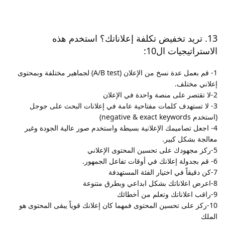
13. تريد تخفيض تكلفة إعلاناتك؟ استخدم هذه
الاستراتيجيات ال10:
1- قم بعمل عدة نسخ من الإعلان (A/B test) لجماهير مختلفة وبمحتوى
إعلاني مختلف.
2-لا تقتصر على منصة واحدة في الإعلان
3- لا تستهدف كلمات مفتاحية عامة في إعلانات البحث على جوجل
(استخدم negative & exact keywords)
4- اجعل تصاميمك الإعلانية بسيطة واستخدم صور عالية الجودة وغير
معالجة بشكل كبير.
5-ركز مجهودك على تحسين المحتوى الإعلاني
6- قم بجدولة إعلانك في أوقات تفاعل الجمهور.
7-كن دقيقاً في اختيار الفئة المستهدفة
8-اعرض اعلاناتك بشكل ابداعي وبطرق متنوعة
9-راقب اعلاناتك وتعلم من أخطائك
10-ركز على تحسين المحتوى فمهما كان إعلانك قوياً يبقى المحتوى هو
الملك