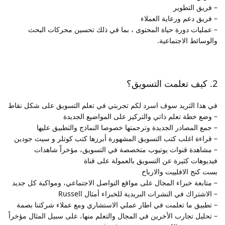
– فريق التطوير
– فريق دعم ورعاية العملاء
– عمليات دورة حياة المحتوى ، بما في ذلك تحسين محركات البحث
والوسائط الاجتماعية.
2. كيف تعلمت التسويق؟
في هذا الثريد سوف اسرد لكم تجربتي في تعلم التسويق على شكل نقاط
– وضع خطة تعلم ذاتي والتركيز على المواضيع الجديدة
– جمع المصادر الجديدة وترجمتها خصوصا النماذج والتطبيق عليها
– قراءة اغلب كتب التسويق المشهورة أبرزها كتب كوتلر و سيث جودين
– مشاهدة قنوات يوتيوب متخصصة في التسويق، مؤخراً شاهدات
فيديوهات كثيرة عن التسويق بالعمولة على قناة
بست كنج الافلييت والارباح
– متابعة خبراء المجال على مواقع التواصل الاجتماعي، ومواكبة كل جديد
– الاشتراك في النشرات البريدية للخبراء أمثال Russell
– تطبيق ما تعلمت في اطار عملي الاستشاري ومع عملاء شركتنا بصمة
– تحليل تجارب الأخرين في المجال والتعلم منها، على سبيل المثال مؤخراً