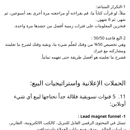
1-التكرار المتباعد:
مثلاً، لو قرأت كتاباً ما، قم بقراءته أو مراجعته مرة أخرى بعد أسبوعين، ثم
شهر، ثم 6 شهور..
فتخزين المعلومات على فترات زمنية أفضل من حشدها مرة واحدة.
2-اتّبع قاعدة 50/50 :
وهي تخصيص 50% من وقتك لتعلّم شيءِ ما، وبقية وقتك لشرح ما تعلمته
ومشاركته مع غيرك
فشرح ما تعلمته هو أفضل طريقة حتى تفهمه تماماً.
الحملات الإعلانية واستراتيجيات البيع:
11. 5 قنوات تسويقية فعّالة جداً تحتاجها لبيع أي شيء
أونلاين:
1- Lead magnet funnel :
تتمثل في المحتوى الرقمي القابل للتنزيل، كالكتب الالكترونية، التقارير،
دراسات الحالة… بهدف جمع بيانات العملاء واستهدافهم