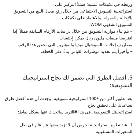
وربطه في تكتيكات عملية؛ فمثلاً التركيز على
استراتيجية التسويق الاجتماعي من خلال رفع معدل البيع من التسويق
بالإحالة والعمولة، والاعتماد على تكتيكات
التسويق الشفهي WOM.
– يتم بناء موازنة التسويق من خلال دراسات الأرقام السابقة فمثلاً: إذا
افترضنا مبيعات مليون ريال يمكن إحتساب
مصاريف إعلانات السوشيال ميديا والمؤثرين التي تحقق هذا الرقم.
– وأخيراً يتم تحديد مؤشرات القياس بناءً على الخطة.
5. أفضل الطرق التي تضمن لك نجاح استراتيجيتك
التسويقية:
بعد تطوير أكثر من +100 استراتيجية تسويقية، وجدت أن هذه أفضل طرق
تساعدك على تحقيق نجاح
استراتيجيتك التسويقية، في هذا #الثريد ساتحدث عنها بشكل نقاط؛
1- عند تطوير استراتيجية احرص أن لا تزيد مدتها عن عام في ظل
المتغيرات المستقبلية