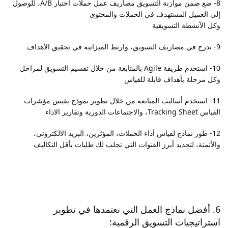
8- ضع ضمن موازنة التسويق مصاريف عمل حملات اختبار A/B، للوصول
إلى العميل المستهدف في الحملات والمحتوى
وكل الأنشطة التسويقية
9- تدرج في مصاريف التسويق، واربط الميزانية في تحقيق الأهداف
10- استخدم طريقة Agile بالمتابعة من خلال تقسيم التسويق لمراحل
وكل مرحلة بأهداف قابلة للقياس
11- استخدم أساليب المتابعة من خلال تطوير نموذج يقيس مؤشرات
القياس Tracking Sheet، والاجتماعات الدورية وتقارير الاداء
12- طور نماذج لقياس أداء الحملات، المؤثرين، البريد الالكتروني،
والأتمتة، لتحديد أبرز القنوات التي تجلب لك طلبات بأقل التكاليف
6. أفضل نماذج العمل التي نعتمدها في تطوير
استراتيجيات التسويق الرقمية: