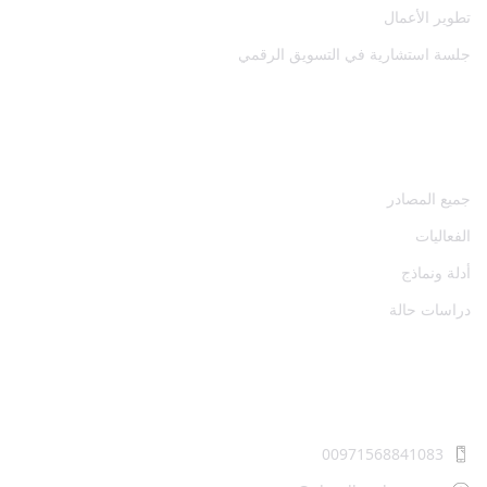
تطوير الأعمال
جلسة استشارية في التسويق الرقمي
المصادر
جميع المصادر
الفعاليات
أدلة ونماذج
دراسات حالة
اتصل بنا
00971568841083