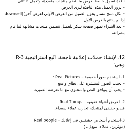
نافذة تسوق خاصة بعرضٍ ما، تضم منتجات متعددة، وتعمل كالتالي:
– يزور العميل هذه النافذة ليرى العرض
– لكل منتج مسار يحول العميل من العرض الأولي لعرض آخر( (downsell
إذا لم يقتنع بالعرض الأول
– بعد الشراء تظهر صفحة شكر للعميل تتضمن منتجات مشابهة لما قام
بشرائه.
12. لإنشاء حملات إعلانية ناجحة، اتّبع استراتيجية 3-R،
وهي:
1- استخدم صوراً حقيقية – Real Pictures :
– تجنب الصور المنتشرة على نطاق واسع
– يجب أن يتوافق النص والمحتوى مع ما تعرضه الصورة.
2- اعرض أشياء حقيقية – Real Things:
فيديو حقيقي لمنتجك، تجارب عملاء سعداء..
3-استخدم أشخاص حقيقيين في إعلانك – Real people
(مؤثرين، عملاء، مودِل.. )