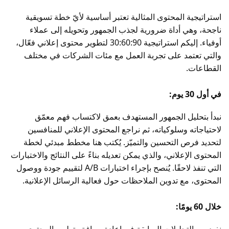
استراتيجية المحتوى المثالية تعتبر أساسية لأيّ خطة تسويقية
ناجحة، وهي أداة ضرورية لجذب الجمهور وتحويله إلى عملاء
أوفياء. إليكم استراتيجية 30:60:90 لتطوير محتوى إعلاني فعّال،
والتي تعتمد على تجربة العمل مع مئات الشركات في مختلف
القطاعات.
في أول 30 يوم:
نبدأ بتحليل الجمهور المستهدف بعمق لاكتساب فهم معمّق
لاحتياجاته وسلوكياته، ثم نراجع المحتوى الإعلاني للمنافسين
لتحديد فرص التحسين والتميّز. يُكتب هنا مخطط مبدئي لخطة
المحتوى الإعلاني، والذي يمكن تعديله بناءً على النتائج والاختبارات
التي تنفذ لاحقًا. يُنصح بإجراء اختبارات A/B لتقييم جودة ووصول
المحتوى، مع تدوين الملاحظات حول فعالية الرسائل الإعلانية.
خلال 60 يومًا:
نفيد من التحليلات السابقة في إعادة صياغة وتطوير المحتوى