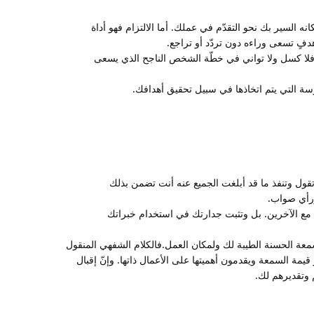
نه السير بك نحو التقدّم في عملك. أما الالتزام فهو أداة
هدفٍ تسعى وراءه دون تردّد أو تراجع.
 فلا كسل ولا تواني في خطّة الشخص الناجح الذي يسعى
وسة التي يتم اتخاذها في سبيل تحقيق أهدافك.
تقول وتنفذ ما قد أبلغت الجميع عنه أنت تضمن بذلك
ورأي صواب.
ك مع الآخرين. بل وتثبت جدارتك في استخدام خبراتك
معة الحسنة الطيبة لك ولمكان العمل.فالكلام الشفهي المنقول
مة السمعة ويقدمون أهميتها على الأعمال ذاتها. وإنّ إقبال
 وتقديرهم لك.