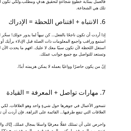
فالعمل بمثابة خطوةٍ شجاعةٍ لتحقيق هدفٍ ومطلب.ولكي تكون ال
تلك هي الشجاعة.
6. الانتباه + اقتناص اللحظة = الإدراك
إذا أردت أن تكون ناجحًا بالفعل… كن نبيهاً لما يدور حولك! سخ
استمع وراقب واجمع المعلومات ذات الصلة قبل الإدلاء برأيك أو ا
استغل اللحظة لأن تكون سببًا معك لا عليك. افهم ما يحدث الآن لت
وتستعد للتواصل مع جميع جوانب عملك.
إنّ من يكون حاضرًا وواعيًا بعمله لا يمكن هزيمته أبدًا.
7. مهارات تواصل + المعرفة = القيادة
تتمحور الأعمال في جوهرها حول شيءٍ واحد وهو العلاقات. لكي 
العلاقات التي تنفع طرفيها… القائمة على النزاهة. فإن أردت أن تكون
واحرص على أن تمتلك عقلًا معرفيًا واسعًا بمجال عملك. إيّاك 
عندي من المعرفة ما يكفي. المعرفة قوة… بالمعرفة تصبح ذكيًا مث