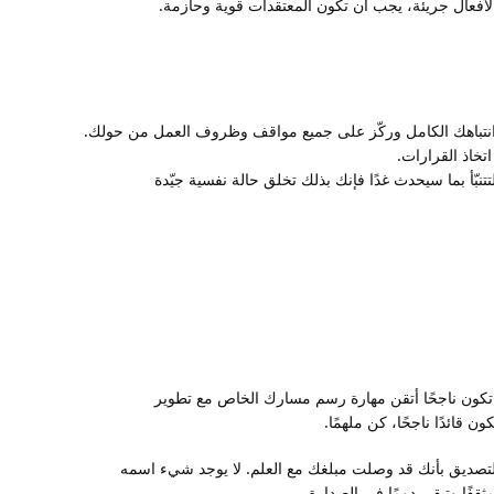
أفعال جريئة، يجب أن تكون المعتقدات قوية وحازمة.
ّر انتباهك الكامل وركّز على جميع مواقف وظروف العمل من حولك.
تخاذ القرارات.
تنبّأ بما سيحدث غدًا فإنك بذلك تخلق حالة نفسية جيّدة
تكون ناجحًا أتقن مهارة رسم مسارك الخاص مع تطوير
 قائدًا ناجحًا، كن ملهمًا.
والتصديق بأنك قد وصلت مبلغك مع العلم. لا يوجد شيء اسمه
قفًا وتبقى دومًا في الصدارة.