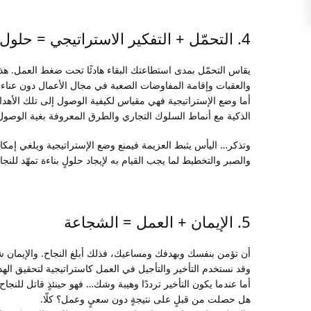
Snapcha
4. التحمّل + التفكير الاستراتيجي = حلول
يقاس التحمّل بمدى استطاعتك البقاء هادئًا تحت ضغط العمل. هذه 
والعقبات وإقامة المفاوضات الصعبة في مجال الأعمال دون عناء.
أما وضع الإستراتيجية فهي مقياس لكيفية الوصول إلى تلك الأهد
الذكية مع أنماط السلوك التجاري والطرق المعروفة بغية الوصول
وتذكر… اليأس يثبط العزيمة فيمنع وضع الإستراتيجية ويلغي إمكان
والصبر والتخطيط لما يجب القيام به لإيجاد حلولٍ بناءة تمهّد للنجا
5. الإيمان + العمل = الشجاعة
أن تؤمن بنفسك وبهدفك ومساعيك، فذلك أبلغ النجاح. والإيمان شبيه
وقد نستخدم التأخير والتأجيل في العمل كاستراتيجية لتحقيق الهدف
أما عندما يكون التأخير ترددًا وهيبة وشك… فهو حينئذٍ قاتل للنجاح.
هل حصلت من قبلٍ على نتيجةٍ دون سعيٍ وعمل؟ كلّا.