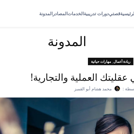
لرئيسية
قصتي
دورات تدريبية
الخدمات
المصادر
المدونة
المدونة
,
ريادة أعمال
مهارات حياتية
سطة :
محمد هشام أبو القمبز