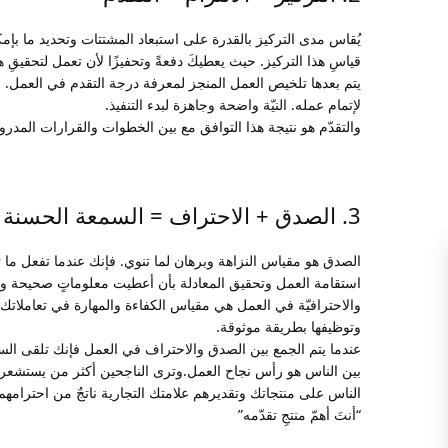
يُقاس مدى التركيز بالقدرة على استبعاد المشتتات وتحديد ما بإمكا
قياسِ هذا التركيز. حيث يعطيكَ دفعةً وتحفيزًا لأن تعمل لتحقيقِ 
يتم بعدها تلخيص العمل المنجز لمعرفة درجة التقدم في العمل.
لإتمام عمله. النيّة واضحة وجاهزة لبدء التنفيذ.
والتقدّم هو نتيجة هذا التوافق مع بين الخطوات والقرارات المدر
3. الصدق + الاحتراف = السمعة الحسنة
الصدق هو مقياس النزاهة وبرهان لما تنوي. فإنك عندما تفعل ما 
استقامة العمل وتحقيق المعادلة بأن أعطيت معلوماتٍ صحيحة 
Instagra
والاحترافيّة في العمل هي مقياس الكفاءة والمهارة في تعاملات
وتوظيفها بطريقة موثوقة.
YouTub
عندما يتم الجمع بين الصدق والاحتراف في العمل فإنك تلقى الس
بين الناس هو رأس نجاح العمل.وترى الناجحين أكثر من يستشعر قي
linkedi
الناس على منتجاتك وتقديرهم علامتك التجارية ناتجٌ من احترامهم
“أنتَ أهمّ منتجِ تقدّمه”
WhatsAp