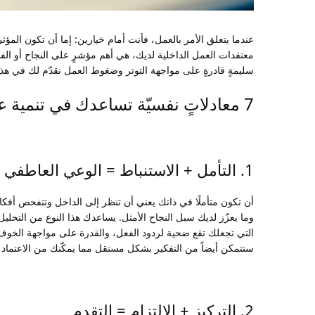
عندما يتعلق الأمر بالعمل، فأنت أمام خيارين: إما أن تكون المؤثر
معتقدات العمل الداخلية لديك، هي أهم مؤشرٍ على النجاح أو الف
سليمةٍ قادرةٍ على مواجهة التوتر وضغوط العمل نقدّم لك في هذه 
7 معادلاتٍ نفسيّة تساعدك في تنمية عقليتك العملية والتجارية :
1. التأمل + الاستنباط = الوعي العاطفي
أن تكون متأملًا في ذاتك يعني أن تنظر إلى الداخل وتتفحص أفك
وما يعزّز لديك سبل النجاح الأمثل. يساعدك هذا النوع من التحل
التي تجعلك تقع ضحية لردود الفعل، والقدرة على مواجهة الخوف 
ستتمكن أيضاً من التفكير بشكل مستقل مما يمكّنك من الاعتماد ح
2. التركيز + الالتزام = التقدم