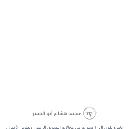
بخبرة تفوق ال١٠ سنوات في مجالات التسويق الرقمي وتطوير الأعمال،