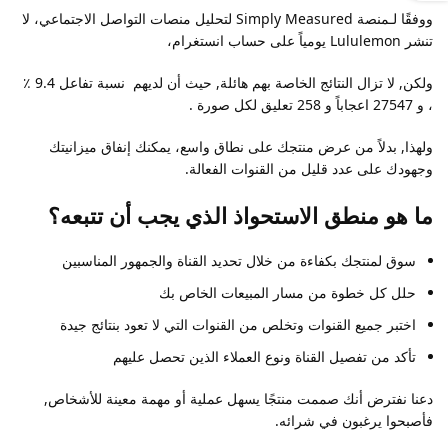
ووفقًا لـمنصة Simply Measured لتحليل منصات التواصل الاجتماعي، لا
تنشر Lululemon يومياً على حساب انستغرام،
ولكن, لا تزال النتائج الخاصة بهم هائلة, حيث أن لديهم نسبة تفاعل 9.4 ٪
، و 27547 اعجاباً و 258 تعليق لكل صورة .
ولهذا, بدلاً من عرض منتجك على نطاق واسع، يمكنك إنفاق ميزانيتك
وجهودك على عدد قليل من القنوات الفعالة.
ما هو منطق الاستحواذ الذي يجب أن تتبعه؟
سوق لمنتجك بكفاءة من خلال تحديد القناة والجمهور المناسبين
حلل كل خطوة من مسار المبيعات الخاص بك
اختبر جميع القنوات وتخلص من القنوات التي لا تعود بنتائج جيدة
تأكد من تفصيل القناة ونوع العملاء الذين تحصل عليهم
دعنا نفترض أنك صممت منتجًا يسهل عملية أو مهمة معينة للأشخاص,
فأصبحوا يرغبون في شرائه.