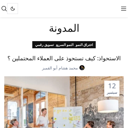
المدونة
,
,
اختراق النمو
النمو السريع
تسويق رقمي
الاستحواذ: كيف تستحوذ على العملاء المحتملين ؟
محمد هشام أبو القمبز
12
سبتمبر