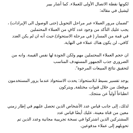
لكونها نقطة الاتصال الأولى للعملاء. كما أشار بيير
ليشيل في مقاله:
“لضمان مرور العملاء عبر مراحل التحويل (حتى الوصول الى الإيرادات) ،
يجب عليك التأكد من وجود عدد كافٍ من العملاء المحتملين
في قمة من المسار ( في مرحلة الاستحواذ).حيث أنه ان لم يكن العدد
كافي، لن يكون هناك عملاء في النهاية.
ان حجم العملاء المحتملين مهم ولكن الجودة لها نفس القيمة. وانه من
الضروري جذب الجمهور المستهدف المناسب
لتحقيق نتائج المبيعات المرجوة”.
يوجد تفسير بسيط لـلاستحواذ: يحدث الاستحواذ عندما يزور المستخدمون
موقعك من خلال قنوات مختلفة, ويتركون
انطباعاً أولياً عن منتجك.
لذلك، إلى جانب قياس عدد الأشخاص الذين تحصل عليهم في إطار زمني
معين من قناة معينة، عليك أيضًا قياس عدد
المشتركين الذين اشتركوا في نسخة تجريبية مجانية وعدد الذين تم
تحويلهم إلى عملاء مدفوعين.