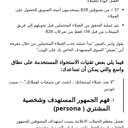
أفضل جودة للعملاء.
37 ٪ من مسوقين B2B يستخدمون أتمتة التسويق للحصول على
العملاء.
تتم عملية التحقق من العملاء المحتملين قبل تحويلهم إلى فريق
المبيعات من قبل 56٪ فقط من شركات B2B
يقول واينز دافيس “تبدأ عملية جذب العملاء المحتملين من خلال معرفة
أين “يعيش” السوق المستهدف الخاص بك على الويب”
فيما يلي بعض تقنيات الاستحواذ المستخدمة على نطاق
واسع والتي يمكن أن تساعدك:
“لا تجد عملاء لمنتجاتك ، ابحث عن منتجات لعملائك”. – سيث
غودين
فهم الجمهور المستهدف وشخصية
المشتري ( persona)
تفشل معظم الحملات الاعلانية بسبب استهداف المسوقين للجمهور
الخاطئ. لسوء الحظ، تكون ميزانيات التسويق محدودة,