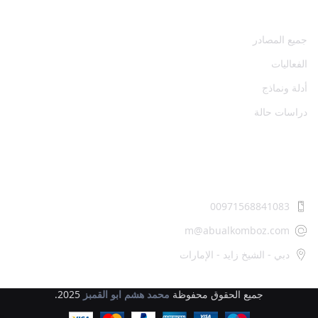
المصادر
جميع المصادر
الفعاليات
أدلة ونماذج
دراسات حالة
اتصل بنا
00971568841083
m@abualkomboz.com
دبي - الشيخ زايد - الإمارات
جميع الحقوق محفوظة
محمد هشم ابو القمبز
2025.