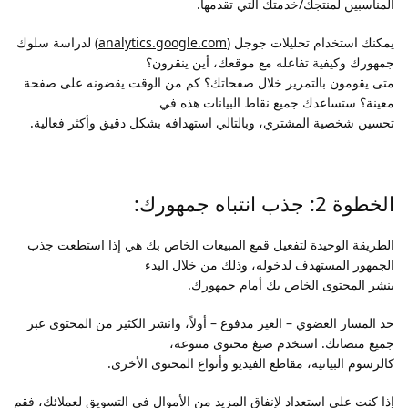
المناسبين لمنتجك/خدمتك التي تقدمها.
يمكنك استخدام تحليلات جوجل (
analytics.google.com
) لدراسة سلوك
جمهورك وكيفية تفاعله مع موقعك، أين ينقرون؟
متى يقومون بالتمرير خلال صفحاتك؟ كم من الوقت يقضونه على صفحة
معينة؟ ستساعدك جميع نقاط البيانات هذه في
تحسين شخصية المشتري، وبالتالي استهدافه بشكل دقيق وأكثر فعالية.
الخطوة 2: جذب انتباه جمهورك:
الطريقة الوحيدة لتفعيل قمع المبيعات الخاص بك هي إذا استطعت جذب
الجمهور المستهدف لدخوله، وذلك من خلال البدء
بنشر المحتوى الخاص بك أمام جمهورك.
خذ المسار العضوي – الغير مدفوع – أولاً، وانشر الكثير من المحتوى عبر
جميع منصاتك. استخدم صيغ محتوى متنوعة،
كالرسوم البيانية، مقاطع الفيديو وأنواع المحتوى الأخرى.
إذا كنت على استعداد لإنفاق المزيد من الأموال في التسويق لعملائك، فقم