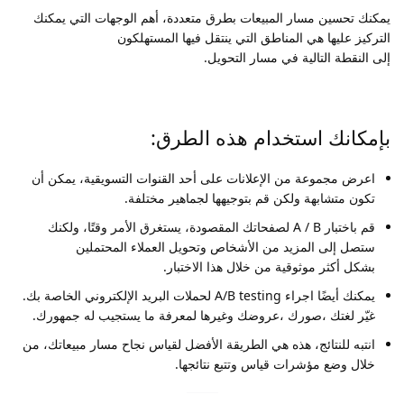
يمكنك تحسين مسار المبيعات بطرق متعددة، أهم الوجهات التي يمكنك
التركيز عليها هي المناطق التي ينتقل فيها المستهلكون
إلى النقطة التالية في مسار التحويل.
بإمكانك استخدام هذه الطرق:
اعرض مجموعة من الإعلانات على أحد القنوات التسويقية، يمكن أن
تكون متشابهة ولكن قم بتوجيهها لجماهير مختلفة.
قم باختبار A / B لصفحاتك المقصودة، يستغرق الأمر وقتًا، ولكنك
ستصل إلى المزيد من الأشخاص وتحويل العملاء المحتملين
بشكل أكثر موثوقية من خلال هذا الاختبار.
يمكنك أيضًا اجراء A/B testing لحملات البريد الإلكتروني الخاصة بك.
غيّر لغتك ،صورك ،عروضك وغيرها لمعرفة ما يستجيب له جمهورك.
انتبه للنتائج، هذه هي الطريقة الأفضل لقياس نجاح مسار مبيعاتك، من
خلال وضع مؤشرات قياس وتتبع نتائجها.