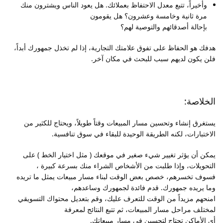
وأخيراً، تتبع معدل الاحتفاظ بعملائك. هل يعود الناس ويشترون منك
مرة ثانية وخامسة وعشرون؟ هل يقومون
بإحالة أصدقائهم والتوصية لهم؟
هدفك هو الحفاظ على تفوق علامتك التجارية، إذا لم تخذل جمهورك أبداً،
فلن يكون لديهم سبب للبحث في مكان آخر.
الخلاصة:
يستغرق إنشاء وتحسين مسار المبيعات وقتاً طويلاً، ويحتاج للكثير من
الاختبارات، لكنه الطريقة الوحيدة للبقاء في سوق تنافسية.
يمكن أن يؤثر تغيير شيء صغير في موقعك ( مثل اختيار الخط ) على
التحويلات، وإذا طلبت من الأشخاص الشراء منك بسرعة كبيرة ،
فسوف تخسرهم، خصص بعض الوقت لبناء مسار مبيعات يمثل ما تريده
وما يريده جمهورك. قدم فائدة لجمهورك وساعدهم،
امنحهم مزيداً من الوقت للتعرف عليك، وقم بتعديل محتواك التسويقي
لمختلف مراحل مسار المبيعات، ثم تتبع النتائج لمعرفة
أي الأماكن تحتاج لتحسين في مسار مبيعاتك.