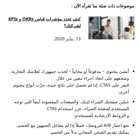
موضوعات ذات صلة بما تقرأه الآن :
كيف تحدد مؤشرات قياس OKRs و KPIs
لشركتك؟
13, يناير 2020.
أنشئ محتوى – مدفوعاً أو مجانياً – لجذب جمهورك لعلامتك التجارية،
وشجعهم على اتخاذ اجراء معين من خلال
النقر على CTA’s، إذا لم تحصل على نتائج جيدة، جرّب أنواع محتوى
أخرى.
حسّن صفحتك الشراء لديك، والصفحات المقصودة أيضاً التي توجه
المستخدم لصفحة الشراء، عزز استخدام CTAs
و الروابط الارشادية للمستخدم.
ضع اختبار A/B لعروضك، فمثلاً إذا لم يتفاعل الجمهور مع الخصم،
يمكنك تقديم الشحن المجاني بدلاً من الخصم.