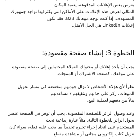
بعرض بعض الإعلانات المدفوعة. يعتمد المكان
المثالي لعرض هذه الإعلانات على الأماكن التي يكثرفيها تواجد جمهورك
المستهدف. إذا كنت توجه مبيعاتك B2B، فقد تكون
إعلانات LinkedIn هي الحل الأمثل.
الخطوة 3: إنشاء صفحة مقصودة:
يجب أن يأخذ إعلانك أو محتواك العملاء المحتملين إلى صفحة مقصودة
على موقعك، كصفحة الاشتراك أو المنتجات.
نظراً لأن هؤلاء الأشخاص لا تزال جودتهم منخفضة في مسار تحويل
المبيعات، ركز على جذبهم وتثقيفهم / مساعدتهم
بدلاً من دفعهم لعملية البيع.
وعند وصول الزائر لللصفحة المقصودة، يجب أن توفر في الصفحة عنصر
يحول الزائر للخطوة التالية. مثلاً عبارة إبداعية تحث
المستخدم على اتخاذ إجراء تخبره تحديداً بما يجب عليه فعله، سواء كان
تنزيل كتاب إلكتروني مجاني أو مشاهدة مقطع