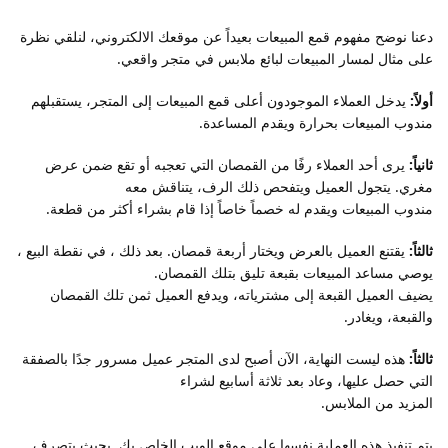
دعنا نوضح مفهوم قمع المبيعات بعيداً عن موقعك الالكتروني، لنلقي نظرة
على مثال لمسار المبيعات لبائع ملابس في متجر واقعي.
أولاً:
يدخل العملاء الموجودون أعلى قمع المبيعات إلى المتجر، يستقبلهم
مندوب المبيعات بحرارة ويقدم المساعدة.
ثانياً:
يرى أحد العملاء رفًا من القمصان التي تعجبه أو تقع ضمن عرض
مغري. يتجول العميل ويتفحص ذلك الرف، يتناقش معه
مندوب المبيعات ويقدم له خصماً خاصاً إذا قام بشراء أكثر من قطعة.
ثالثاً:
يقتنع العميل بالعرض ويختار أربعة قمصان. بعد ذلك ، في نقطة البيع ،
يوصي مساعد المبيعات بقبعة تليق بتلك القمصان.
يضيف العميل القبعة إلى مشترياته، ويدفع العميل ثمن تلك القمصان
والقبعة، ويغادر.
ثالثاً:
هذه ليست النهاية، الآن أصبح لدى المتجر عميل مسرور جدًا بالصفقة
التي حصل عليها، وعاد بعد ثلاثة أسابيع لشراء
المزيد من الملابس.
يتم تنفيذ هذه العملية نفسها على موقع الويب الخاص بك. بحيث يتصرف